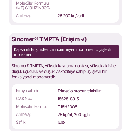
Moleküler Formülü
(MF) C18H21N3O9:
Ambalaj:
25.200 kg/varil
Sinomer® TMPTA (Erişim √)
Kapsamlı Erişim.Benzen içermeyen monomer, Üç işlevli
monomer
Sinomer® TMPTA, yüksek kaynama noktası, yüksek aktivite,
düşük uçuculuk ve düşük viskoziteye sahip üç işlevli bir
fonksiyonel monomerdir.
Kimyasal adı:
Trimetilolpropan triakrilat
CAS No.:
15625-89-5
Moleküler Formül:
C15H20O6
Ambalaj:
25 kg/bl, 200 kg/bl
Saflık:
%98