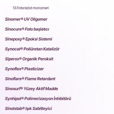
13.Fotorezist monomeri
Sinomer® UV Oligomer
Sinocure® Foto başlatıcı
Sinepoxy® Epoksi Sistemi
Synocat® Poliüretan Katalizör
Siperox® Organik Peroksit
Synoflex® Plasticizer
Sinoflare® Flame Retardant
Sinosurf® Yüzey Aktif Madde
Synhipol® Polimerizasyon İnhibitörü
Sinolstab® Işık Sabitleyici