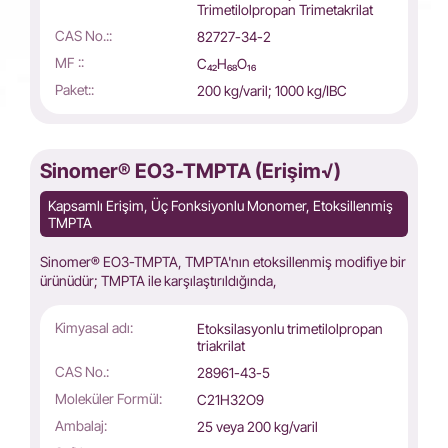
Trimetilolpropan Trimetakrilat
CAS No.::
82727-34-2
MF ::
C₄₂H₆₈O₁₆
Paket::
200 kg/varil; 1000 kg/IBC
Sinomer® EO3-TMPTA (Erişim√)
Kapsamlı Erişim, Üç Fonksiyonlu Monomer, Etoksillenmiş
TMPTA
Sinomer® EO3-TMPTA, TMPTA'nın etoksillenmiş modifiye bir
ürünüdür; TMPTA ile karşılaştırıldığında,
Kimyasal adı:
Etoksilasyonlu trimetilolpropan
triakrilat
CAS No.:
28961-43-5
Moleküler Formül:
C21H32O9
Ambalaj:
25 veya 200 kg/varil