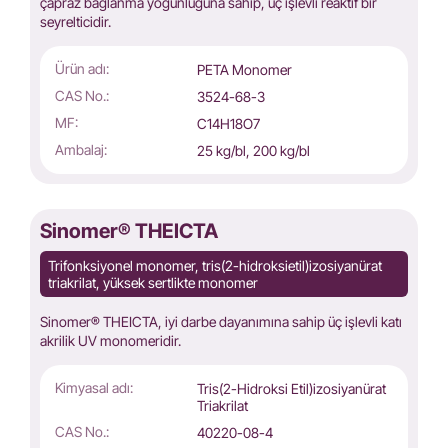
çapraz bağlanma yoğunluğuna sahip, üç işlevli reaktif bir
seyrelticidir.
Ürün adı:
PETA Monomer
CAS No.:
3524-68-3
MF:
C14H18O7
Ambalaj:
25 kg/bl, 200 kg/bl
Sinomer® THEICTA
Trifonksiyonel monomer, tris(2-hidroksietil)izosiyanürat
triakrilat, yüksek sertlikte monomer
Sinomer® THEICTA, iyi darbe dayanımına sahip üç işlevli katı
akrilik UV monomeridir.
Kimyasal adı:
Tris(2-Hidroksi Etil)izosiyanürat
Triakrilat
CAS No.:
40220-08-4