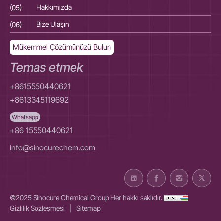
(05)
Hakkımızda
(05
(06)
Bize Ulaşın
(06
Mükemmel Çözümünüzü Bulun
Temas etmek
+8615550440621
+8613345119692
Whatsapp
+86 15550440621
info@sinocurechem.com
©2025 Sinocure Chemical Group Her hakkı saklıdır.
Gizlilik Sözleşmesi
|
Sitemap