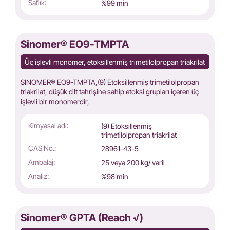
Saflık:
%99 min
Sinomer® EO9-TMPTA
Üç işlevli monomer, etoksillenmiş trimetilolpropan triakrilat
SINOMER® EO9-TMPTA,(9) Etoksillenmiş trimetilolpropan
triakrilat, düşük cilt tahrişine sahip etoksi grupları içeren üç
işlevli bir monomerdir,
Kimyasal adı:
(9) Etoksillenmiş
trimetilolpropan triakrilat
CAS No.:
28961-43-5
Ambalaj:
25 veya 200 kg/ varil
Analiz:
%98 min
Sinomer® GPTA (Reach √)