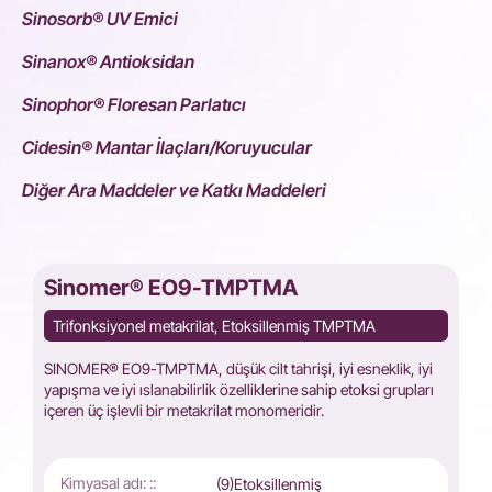
Sinosorb® UV Emici
Sinanox® Antioksidan
Sinophor® Floresan Parlatıcı
Cidesin® Mantar İlaçları/Koruyucular
Diğer Ara Maddeler ve Katkı Maddeleri
Sinomer® EO9-TMPTMA
Trifonksiyonel metakrilat, Etoksillenmiş TMPTMA
SINOMER® EO9-TMPTMA, düşük cilt tahrişi, iyi esneklik, iyi
yapışma ve iyi ıslanabilirlik özelliklerine sahip etoksi grupları
içeren üç işlevli bir metakrilat monomeridir.
Kimyasal adı: ::
(9)Etoksillenmiş