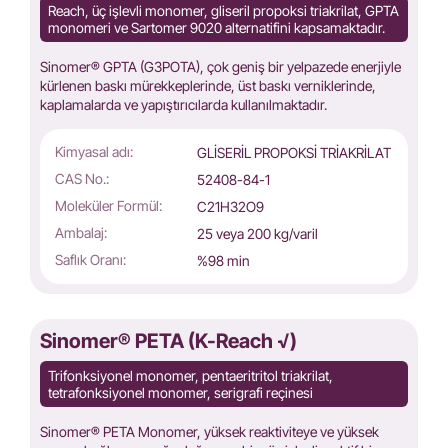
Reach, üç işlevli monomer, gliseril propoksi triakrilat, GPTA
monomeri ve Sartomer 9020 alternatifini kapsamaktadır.
Sinomer® GPTA (G3POTA), çok geniş bir yelpazede enerjiyle
kürlenen baskı mürekkeplerinde, üst baskı verniklerinde,
kaplamalarda ve yapıştırıcılarda kullanılmaktadır.
Kimyasal adı:
GLİSERİL PROPOKSİ TRİAKRİLAT
CAS No.:
52408-84-1
Moleküler Formül:
C21H32O9
Ambalaj:
25 veya 200 kg/varil
Saflık Oranı:
%98 min
Sinomer® PETA (K-Reach √)
Trifonksiyonel monomer, pentaeritritol triakrilat,
tetrafonksiyonel monomer, serigrafi reçinesi
Sinomer® PETA Monomer, yüksek reaktiviteye ve yüksek