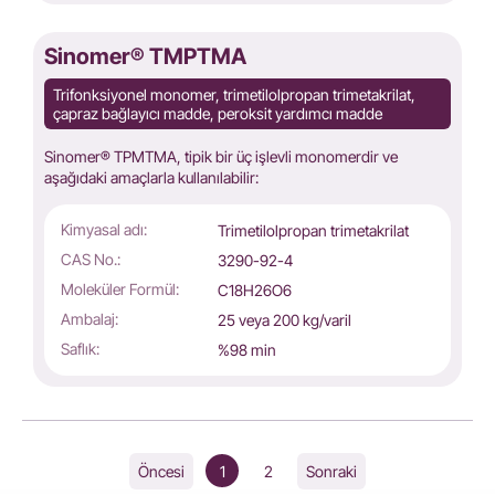
Sinomer® TMPTMA
Trifonksiyonel monomer, trimetilolpropan trimetakrilat,
çapraz bağlayıcı madde, peroksit yardımcı madde
Sinomer® TPMTMA, tipik bir üç işlevli monomerdir ve
aşağıdaki amaçlarla kullanılabilir:
Kimyasal adı:
Trimetilolpropan trimetakrilat
CAS No.:
3290-92-4
Moleküler Formül:
C18H26O6
Ambalaj:
25 veya 200 kg/varil
Saflık:
%98 min
1
2
Öncesi
Sonraki