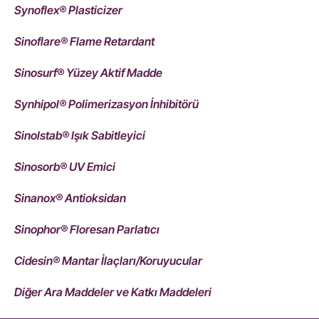
Synoflex® Plasticizer
Sinoflare® Flame Retardant
Sinosurf® Yüzey Aktif Madde
Synhipol® Polimerizasyon İnhibitörü
Sinolstab® Işık Sabitleyici
Sinosorb® UV Emici
Sinanox® Antioksidan
Sinophor® Floresan Parlatıcı
Cidesin® Mantar İlaçları/Koruyucular
Diğer Ara Maddeler ve Katkı Maddeleri