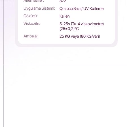
Alternatifler:
872
Uygulama Sistemi:
Çözücü Bazlı/ UV Kürleme
Çözücü:
Ksilen
Viskozite:
5-25s (Tu-4 viskozimetre)
(25±0,2)℃
Ambalaj:
25 KG veya 180 KG/varil