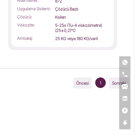
Alternatifler:
872
Uygulama Sistemi:
Çözücü Bazlı
Çözücü:
Ksilen
Viskozite:
5-25s (Tu-4 viskozimetre)
(25±0,2)℃
Ambalaj:
25 KG veya 180 KG/varil
1
Öncesi
Sonraki