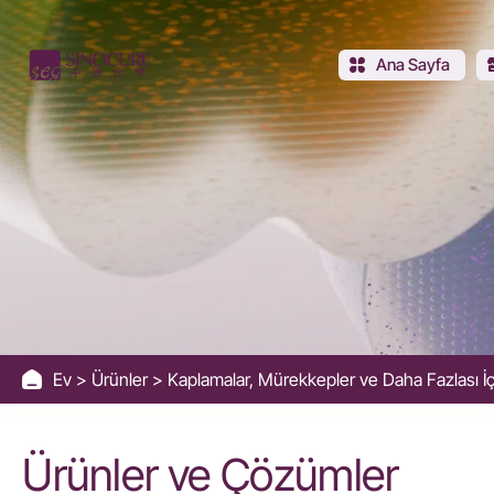
Polyester
modifiye
Ana Sayfa
silikon
tesviye
maddesi
Ev
Ürünler
Kaplamalar, Mürekkepler ve Daha Fazlası İ
Ürünler ve Çözümler