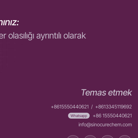
ınız:
asılığı ayrıntılı olarak
Temas etmek
+8615550440621
/
+8613345119692
+86 15550440621
Whatsapp
info@sinocurechem.com