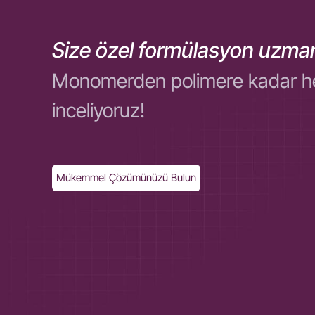
Size özel formülasyon uzman
Monomerden polimere kadar her ol
inceliyoruz!
Mükemmel Çözümünüzü Bulun