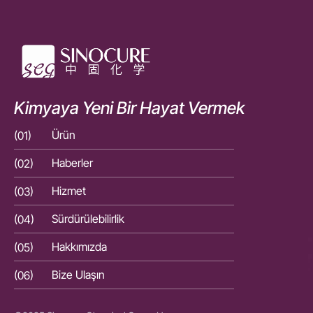
Kimyaya Yeni Bir Hayat Vermek
(01)
Ürün
(01)
(02)
Haberler
(02)
(03)
Hizmet
(03)
(04)
Sürdürülebilirlik
(04)
(05)
Hakkımızda
(05)
(06)
Bize Ulaşın
(06)