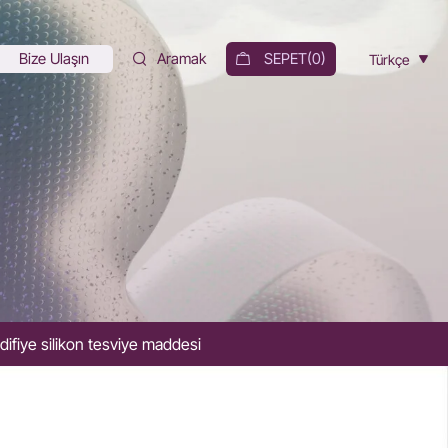
Bize Ulaşın
Aramak
SEPET(
0
)
Türkçe
ifiye silikon tesviye maddesi