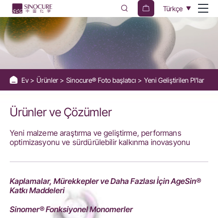
Yeni
Türkçe
Geliştirilen
PI'lar
Ev
Ürünler
Sinocure® Foto başlatıcı
Yeni Geliştirilen PI'lar
Ürünler ve Çözümler
Yeni malzeme araştırma ve geliştirme, performans
optimizasyonu ve sürdürülebilir kalkınma inovasyonu
Kaplamalar, Mürekkepler ve Daha Fazlası İçin AgeSin®
Katkı Maddeleri
Sinomer® Fonksiyonel Monomerler