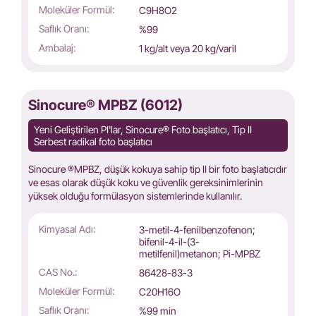
Moleküler Formül:
C9H8O2
Saflık Oranı:
%99
Ambalaj:
1 kg/alt veya 20 kg/varil
Sinocure® MPBZ (6012)
Yeni Geliştirilen PI'lar, Sinocure® Foto başlatıcı, Tip II
Serbest radikal foto başlatıcı
Sinocure ®MPBZ, düşük kokuya sahip tip II bir foto başlatıcıdır
ve esas olarak düşük koku ve güvenlik gereksinimlerinin
yüksek olduğu formülasyon sistemlerinde kullanılır.
Kimyasal Adı:
3-metil-4-fenilbenzofenon;
bifenil-4-il-(3-
metilfenil)metanon; Pi-MPBZ
CAS No.:
86428-83-3
Moleküler Formül:
C20H16O
Saflık Oranı:
%99 min