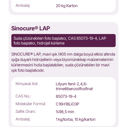
Ambalaj:
20 kg Karton
Sinocure® LAP
Suda çözünebilen foto başlatıcı, CAS 85073-19-4, LAP
foto başlatıcı, hidrojel kürleme
SINOCURE® LAP, mavi ışık (405 nm dalga boyu) etkisi altında
ışığa duyarlı hidrojellerin veya biyomürekkep malzemelerinin
kürlenmesini hızla başlatabilen, suda çözünebilen bir mavi
ışık foto başlatıcıdır.
Kimyasal Adı:
Lityum fenil-2,4,6-
trimetilbenzoilfosfinat
CAS No.:
85073-19-4
Moleküler Formül:
C16H18LiO3P
Saflık Oranı:
%98,5 min
Ambalaj:
1 kg/torba, 10 kg/karton