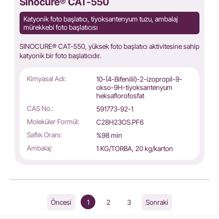
Sinocure® CAT-550
Katyonik foto başlatıcı, tiyoksantenyum tuzu, ambalaj
mürekkebi foto başlatıcısı
SINOCURE® CAT-550, yüksek foto başlatıcı aktivitesine sahip
katyonik bir foto başlatıcıdır.
Kimyasal Adı:
10-(4-Bifenilil)-2-izopropil-9-
okso-9H-tiyoksantenyum
heksaflorofosfat
CAS No.:
591773-92-1
Moleküler Formül:
C28H23OS.PF6
Saflık Oranı:
%98 min
Ambalaj:
1 KG/TORBA, 20 kg/karton
1
2
3
Öncesi
Sonraki