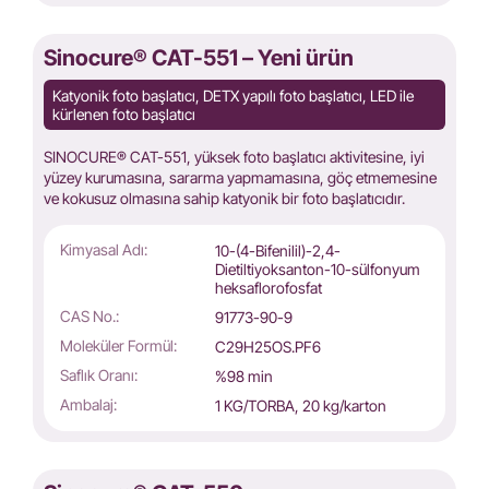
Sinocure® CAT-551 – Yeni ürün
Katyonik foto başlatıcı, DETX yapılı foto başlatıcı, LED ile
kürlenen foto başlatıcı
SINOCURE® CAT-551, yüksek foto başlatıcı aktivitesine, iyi
yüzey kurumasına, sararma yapmamasına, göç etmemesine
ve kokusuz olmasına sahip katyonik bir foto başlatıcıdır.
Kimyasal Adı:
10-(4-Bifenilil)-2,4-
Dietiltiyoksanton-10-sülfonyum
heksaflorofosfat
CAS No.:
91773-90-9
Moleküler Formül:
C29H25OS.PF6
Saflık Oranı:
%98 min
Ambalaj:
1 KG/TORBA, 20 kg/karton