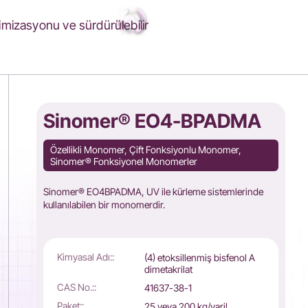
mizasyonu ve sürdürülebilir
Sinomer® EO4-BPADMA
Özellikli Monomer, Çift Fonksiyonlu Monomer,
Sinomer® Fonksiyonel Monomerler
Sinomer® EO4BPADMA, UV ile kürleme sistemlerinde
kullanılabilen bir monomerdir.
Kimyasal Adı::
(4) etoksillenmiş bisfenol A
dimetakrilat
CAS No.::
41637-38-1
Paket::
25 veya 200 kg/varil