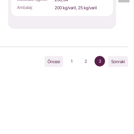
Ambalaj:
200 kg/varil, 25 kg/varil
1
2
3
Öncesi
Sonraki