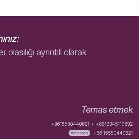
ınız:
asılığı ayrıntılı olarak
Temas etmek
+8615550440621
/
+8613345119692
+86 15550440621
Whatsapp