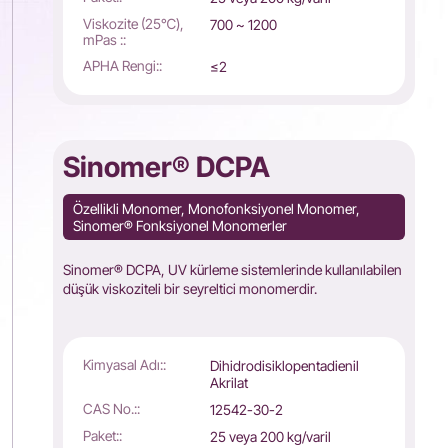
Viskozite (25℃),
700 ~ 1200
mPas ::
APHA Rengi::
≤2
Sinomer® DCPA
Özellikli Monomer, Monofonksiyonel Monomer,
Sinomer® Fonksiyonel Monomerler
Sinomer® DCPA, UV kürleme sistemlerinde kullanılabilen
düşük viskoziteli bir seyreltici monomerdir.
Kimyasal Adı::
Dihidrodisiklopentadienil
Akrilat
CAS No.::
12542-30-2
Paket::
25 veya 200 kg/varil