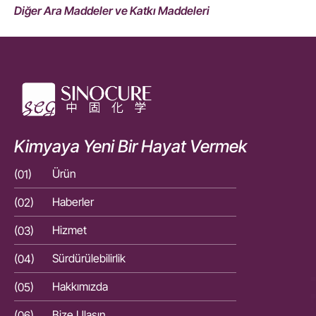
Diğer Ara Maddeler ve Katkı Maddeleri
Kimyaya Yeni Bir Hayat Vermek
(01)
Ürün
(01)
(02)
Haberler
(02)
(03)
Hizmet
(03)
(04)
Sürdürülebilirlik
(04)
(05)
Hakkımızda
(05)
(06)
Bize Ulaşın
(06)