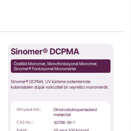
Sinomer® DCPMA
Özellikli Monomer, Monofonksiyonel Monomer,
Sinomer® Fonksiyonel Monomerler
Sinomer® DCPMA, UV kürleme sistemlerinde
kullanılabilen düşük viskoziteli bir seyreltici monomerdir.
Kimyasal Adı::
Dihidrodisiklopentadienil
metakrilat
CAS No.::
30798-39-1
Paket::
25 veya 200 kg/varil