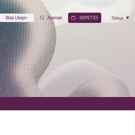
Bize Ulaşın
Aramak
SEPET(
0
)
Türkçe