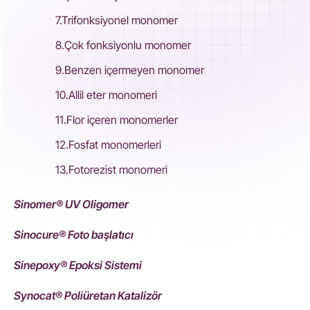
7.Trifonksiyonel monomer
8.Çok fonksiyonlu monomer
9.Benzen içermeyen monomer
10.Allil eter monomeri
11.Flor içeren monomerler
12.Fosfat monomerleri
13.Fotorezist monomeri
Sinomer® UV Oligomer
Sinocure® Foto başlatıcı
Sinepoxy® Epoksi Sistemi
Synocat® Poliüretan Katalizör