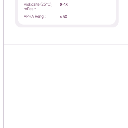
Viskozite (25℃),
8-18
mPas ::
APHA Rengi::
≤50