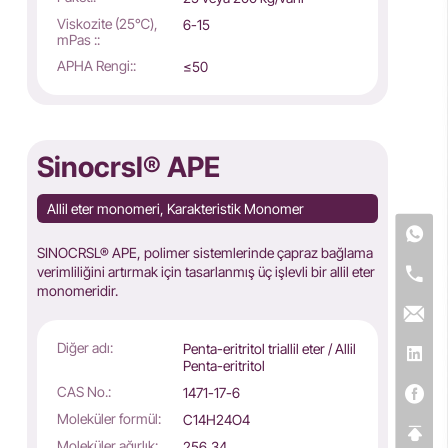
Viskozite (25℃),
6-15
mPas ::
APHA Rengi::
≤50
Sinocrsl® APE
Allil eter monomeri, Karakteristik Monomer
SINOCRSL® APE, polimer sistemlerinde çapraz bağlama
verimliliğini artırmak için tasarlanmış üç işlevli bir allil eter
monomeridir.
Diğer adı:
Penta-eritritol triallil eter / Allil
Penta-eritritol
CAS No.:
1471-17-6
Moleküler formül:
C14H24O4
Moleküler ağırlık:
256,34