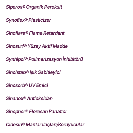
Siperox® Organik Peroksit
Synoflex® Plasticizer
Sinoflare® Flame Retardant
Sinosurf® Yüzey Aktif Madde
Synhipol® Polimerizasyon İnhibitörü
Sinolstab® Işık Sabitleyici
Sinosorb® UV Emici
Sinanox® Antioksidan
Sinophor® Floresan Parlatıcı
Cidesin® Mantar İlaçları/Koruyucular