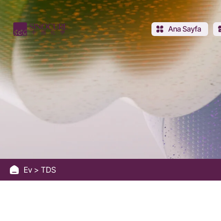
Sinocure
Chemical
Ana Sayfa
Group
Ev
TDS