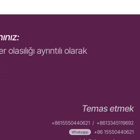
ınız:
asılığı ayrıntılı olarak
Temas etmek
+8615550440621
/
+8613345119692
+86 15550440621
Whatsapp