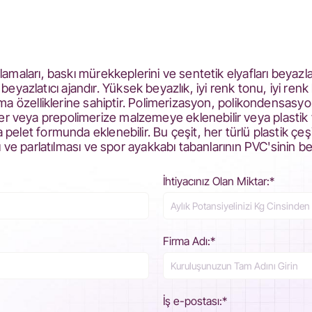
lamaları, baskı mürekkeplerini ve sentetik elyafları beyaz
n beyazlatıcı ajandır. Yüksek beyazlık, iyi renk tonu, iyi renk 
ama özelliklerine sahiptir. Polimerizasyon, polikondensasy
veya prepolimerize malzemeye eklenebilir veya plastik ve
elet formunda eklenebilir. Bu çeşit, her türlü plastik çeşi
ı ve parlatılması ve spor ayakkabı tabanlarının PVC'sinin b
İhtiyacınız Olan Miktar:*
Firma Adı:*
İş e-postası:*