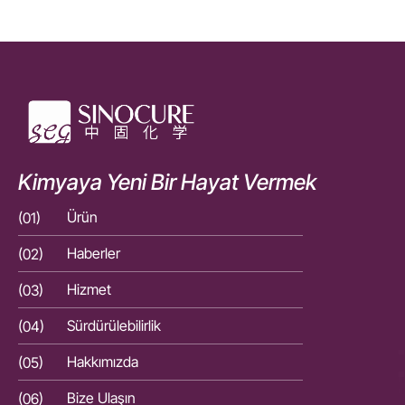
Kimyaya Yeni Bir Hayat Vermek
(01)
Ürün
(01)
(02)
Haberler
(02)
(03)
Hizmet
(03)
(04)
Sürdürülebilirlik
(04)
(05)
Hakkımızda
(05)
(06)
Bize Ulaşın
(06)