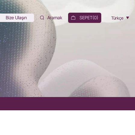
Bize Ulaşın
Aramak
SEPET(
0
)
Türkçe