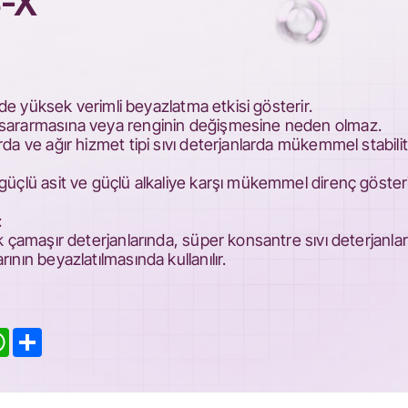
S-X
inde yüksek verimli beyazlatma etkisi gösterir.
 sararmasına veya renginin değişmesine neden olmaz.
rda ve ağır hizmet tipi sıvı deterjanlarda mükemmel stabili
güçlü asit ve güçlü alkaliye karşı mükemmel direnç gösteri
:
ik çamaşır deterjanlarında, süper konsantre sıvı deterjanla
ının beyazlatılmasında kullanılır.
kedIn
WhatsApp
Share