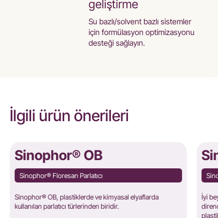
geliştirme
Su bazlı/solvent bazlı sistemler
için formülasyon optimizasyonu
desteği sağlayın.
İlgili ürün önerileri
Sinophor® OB
Si
Sinophor® Floresan Parlatıcı
Sin
Sinophor® OB, plastiklerde ve kimyasal elyaflarda
İyi b
kullanılan parlatıcı türlerinden biridir.
diren
plasti