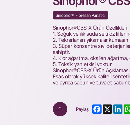
Sinophor® CB
Sinophor® Floresan Parlatıcı
Sinophor®CBS-X Ürün Özellikleri:
1. Soğuk ve ılık suda selüloz lifler
2. Tekrarlanan yıkamalar kumaşın
3. Süper konsantre sıvı deterjanla
sahiptir.
4. Klor ağartma, oksijen ağartma, 
5. Toksik yan etkisi yoktur.
Sinophor®CBS-X Ürün Açıklaması
Esas olarak yüksek kaliteli sentet
ve ayrıca sabun ve tuvalet sabunlar
Facebook
X
Lin
Paylaş