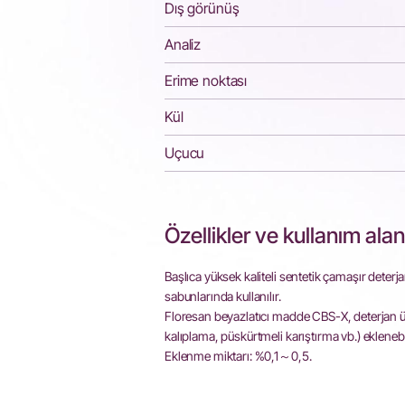
Dış görünüş
Analiz
Erime noktası
Kül
Uçucu
Özellikler ve kullanım alanl
Başlıca yüksek kaliteli sentetik çamaşır deterj
sabunlarında kullanılır.
Floresan beyazlatıcı madde CBS-X, deterjan ür
kalıplama, püskürtmeli karıştırma vb.) eklenebil
Eklenme miktarı: %0,1～0,5.