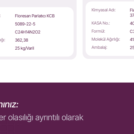
Kimyasal Adı:
Fl
3
:
Floresan Parlatıcı KCB
KASA No.:
4
5089-22-5
Formül:
C
C24H14N2O2
Molekül Ağırlığı:
41
ığı:
362,38
Ambalaj:
25
25 kg/Varil
ınız:
asılığı ayrıntılı olarak