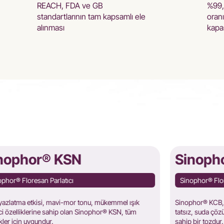
REACH, FDA ve GB
%99,
standartlarının tam kapsamlı ele
oranı
alınması
kapas
nophor® KSN
Sinoph
ophor® Floresan Parlatıcı
Sinophor® Flor
eyazlatma etkisi, mavi-mor tonu, mükemmel ışık
Sinophor® KCB, p
ci özelliklerine sahip olan Sinophor® KSN, tüm
tatsız, suda çö
kler için uygundur.
sahip bir tozdur.