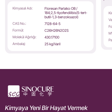
Kimyasal Adı:
Floresan Parlatıcı OB /
184;2,5-tiyofendiilbis(5-tert-
Ki
butil-1,3-benzoksazol)
Va
CAS No.:
7128-64-5
Fo
Formül:
C26H26N2O2S
M
Molekül Ağırlığı:
430.17100
Pa
Ambalaj:
25 kg/Varil
Kimyaya Yeni Bir Hayat Vermek