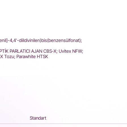
enil]-4,4′-diildivinilen)bis(benzensülfonat);
 OPTİK PARLATICI AJAN CBS-X; Uvitex NFW;
-X Tozu; Parawhite HTSK
Standart