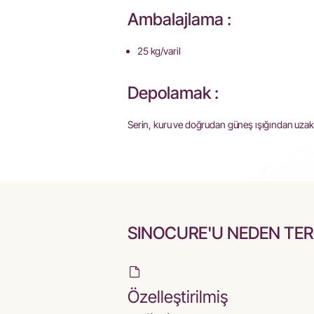
Ambalajlama :
25 kg/varil
Depolamak :
Serin, kuru ve doğrudan güneş ışığından uzak 
SINOCURE'U NEDEN TERC
Özelleştirilmiş