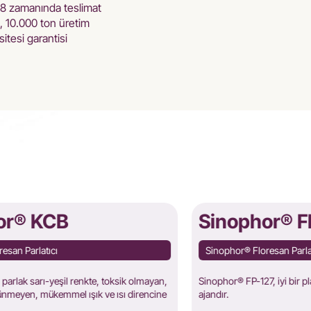
8 zamanında teslimat
, 10.000 ton üretim
itesi garantisi
or® KCB
Sinophor® F
esan Parlatıcı
Sinophor® Floresan Parla
arlak sarı-yeşil renkte, toksik olmayan,
Sinophor® FP-127, iyi bir pl
zünmeyen, mükemmel ışık ve ısı direncine
ajandır.