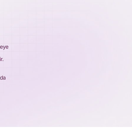
teye
r.
rda