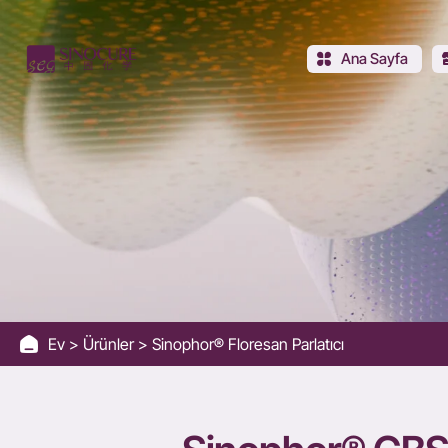
Sinophor®
CBS-
Ana Sayfa
X
Ev
Ürünler
Sinophor® Floresan Parlatıcı