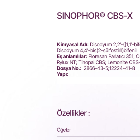
SINOPHOR® CBS-X
Kimyasal Adı:
Disodyum 2,2′-([1,1′-bif
Disodyum 4,4′-bis(2-sülfostiril)bifenil
Eş anlamlılar:
Floresan Parlatıcı 351;
Rylux NT; Tinopal CBS; Lemonite CBS
Dosya No.:
2866-43-5;12224-41-8
Yapı:
Özellikler :
Öğeler