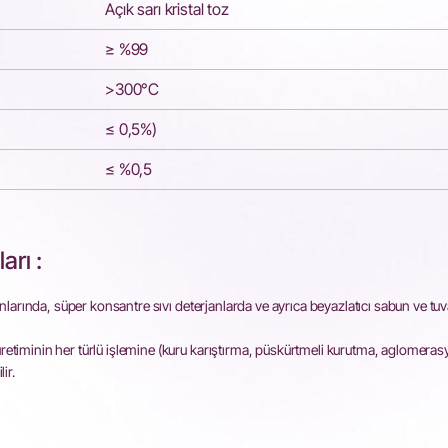
Açık sarı kristal toz
≥ %99
>300°C
≤ 0,5%)
≤ %0,5
arı :
anlarında, süper konsantre sıvı deterjanlarda ve ayrıca beyazlatıcı sabun ve tuv
etiminin her türlü işlemine (kuru karıştırma, püskürtmeli kurutma, aglomera
ir.