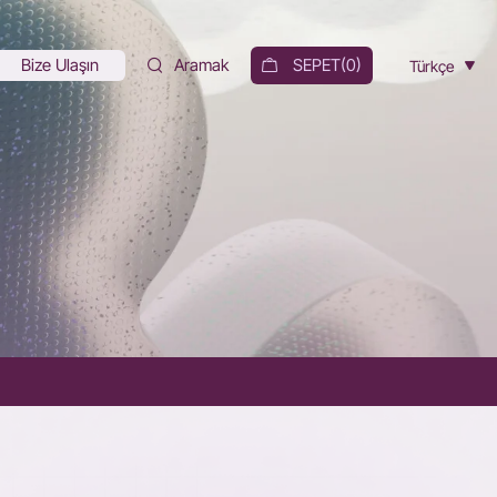
Bize Ulaşın
Aramak
SEPET(
0
)
Türkçe