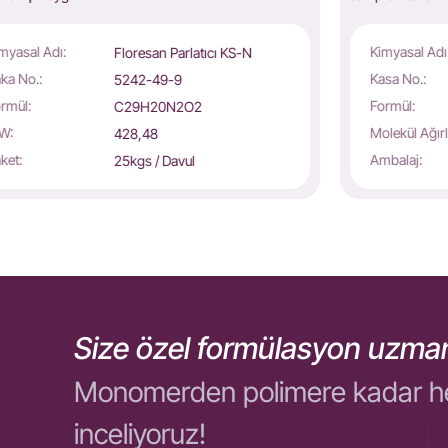
myasal Adı:
Kimyasal Adı
Floresan Parlatıcı KS-N
ka No.:
Kasa No.:
5242-49-9
rmül:
Formül:
C29H20N2O2
W:
Molekül Ağırl
428,48
ket:
Ambalaj:
25kgs / Davul
Size özel formülasyon uzman
Monomerden polimere kadar her ol
inceliyoruz!