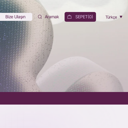
Bize Ulaşın
Aramak
SEPET(
0
)
Türkçe