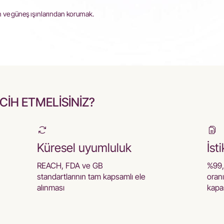
n ve güneş ışınlarından korumak.
İH ETMELİSİNİZ?
Küresel uyumluluk
İst
REACH, FDA ve GB
%99,
standartlarının tam kapsamlı ele
oranı
alınması
kapas