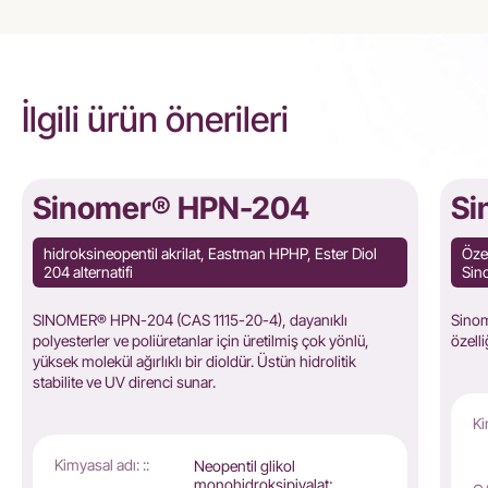
İlgili ürün önerileri
Sinomer® HPN-204
Si
hidroksineopentil akrilat, Eastman HPHP, Ester Diol
Öze
204 alternatifi
Sin
SINOMER® HPN-204 (CAS 1115-20-4), dayanıklı
Sinom
polyesterler ve poliüretanlar için üretilmiş çok yönlü,
özell
yüksek molekül ağırlıklı bir dioldür. Üstün hidrolitik
stabilite ve UV direnci sunar.
Ki
Kimyasal adı: ::
Neopentil glikol
monohidroksipivalat;