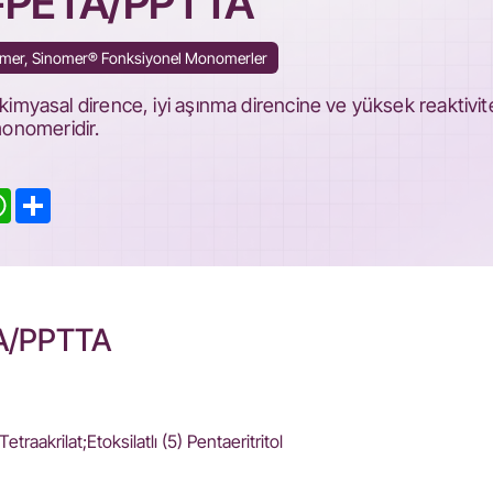
-PETA/PPTTA
omer, Sinomer® Fonksiyonel Monomerler
yasal dirence, iyi aşınma direncine ve yüksek reaktivi
monomeridir.
kedIn
WhatsApp
Share
A/PPTTA
Tetraakrilat;Etoksilatlı (5) Pentaeritritol