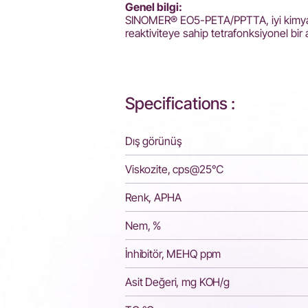
Genel bilgi:
SINOMER® EO5-PETA/PPTTA, iyi kimyasa
reaktiviteye sahip tetrafonksiyonel bir 
Specifications :
Dış görünüş
Viskozite, cps@25℃
Renk, APHA
Nem, %
İnhibitör, MEHQ ppm
Asit Değeri, mg KOH/g