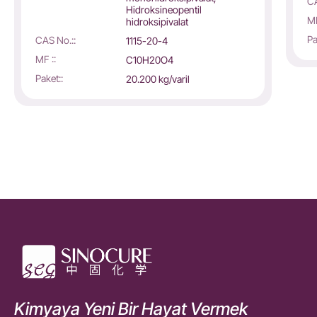
CA
Hidroksineopentil
MF
hidroksipivalat
Pa
CAS No.::
1115-20-4
MF ::
C10H20O4
Paket::
20.200 kg/varil
Kimyaya Yeni Bir Hayat Vermek