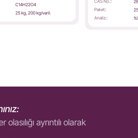
CAS No.::
2
C14H22O4
Paket::
25
25 kg, 200 kg/varil.
Analiz::
%
ınız:
asılığı ayrıntılı olarak