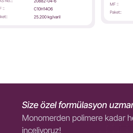
S No.::
20882-04-6
MF ::
 ::
C10H14O6
Paket::
ket::
25.200 kg/varil
Size özel formülasyon uzman
Monomerden polimere kadar her ol
inceliyoruz!