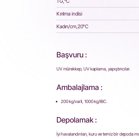
TG,°C
Kırılma indisi
Kadın/cm,20°C
Başvuru :
UV mürekkep, UV kaplama, yapıştırıcılar.
Ambalajlama :
200 kg/varil, 1000 kg/IBC.
Depolamak :
İyi havalandırılan, kuru ve temiz bir depoda m