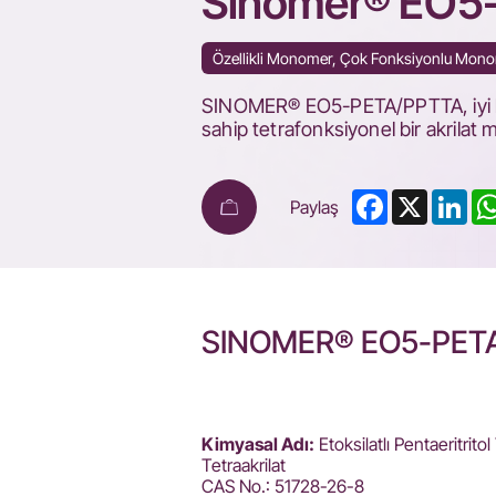
Sinomer® EO5
Özellikli Monomer, Çok Fonksiyonlu Mon
SINOMER® EO5-PETA/PPTTA, iyi kim
sahip tetrafonksiyonel bir akrilat 
Facebook
X
Lin
Paylaş
SINOMER® EO5-PET
Kimyasal Adı:
Etoksilatlı Pentaeritritol 
Tetraakrilat
CAS No.: 51728-26-8