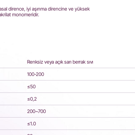
l dirence, iyi aşınma direncine ve yüksek
akrilat monomeridir.
Renksiz veya açık sarı berrak sıvı
100-200
≤50
≤0,2
200~700
≤1.0