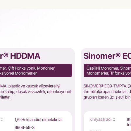
er® HDDMA
Sinomer® 
omer, Çift Fonksiyonlu Monomer,
Özellikli Monomer, Sino
ksiyonel Monomerler
Monomerler, Trifonksiy
 plastik ve kauçuk yüzeylere iyi
SINOMER® EO9-TMPTA,(9) 
ne sahip, düşük viskoziteli, difonksiyonel
trimetilolpropan triakrilat, 
ilattır.
grupları içeren üç işlevli b
::
Kimyasal adı: ::
1,6-Heksandiol dimetakrilat
(9
tr
6606-59-3