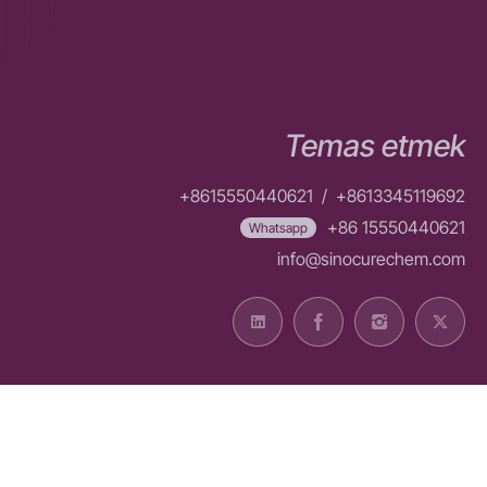
Temas etmek
+8615550440621
/
+8613345119692
+86 15550440621
Whatsapp
info@sinocurechem.com