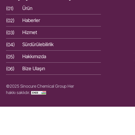
(01)
Ürün
(01)
(02)
Haberler
(02)
(03)
Hizmet
(03)
(04)
Sürdürülebilirlik
(04)
(05)
Hakkımızda
(05)
(06)
Bize Ulaşın
(06)
©2025 Sinocure Chemical Group Her
hakkı saklıdır.