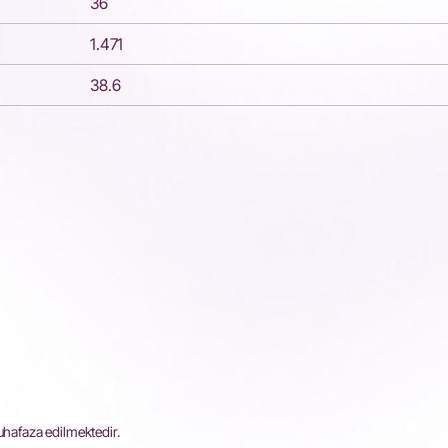
36
1.471
38.6
uhafaza edilmektedir.