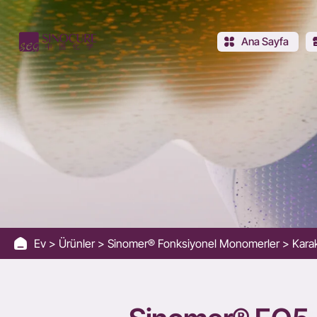
Sinomer®
EO5-
Ana Sayfa
PETA/PPTTA
Ev
Ürünler
Sinomer® Fonksiyonel Monomerler
Kara