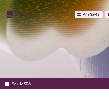
Sinocure
Chemical
Ana Sayfa
Group
Ev
MSDS