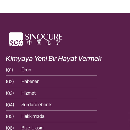
Kimyaya Yeni Bir Hayat Vermek
(01)
Ürün
(01)
(02)
Haberler
(02)
(03)
Hizmet
(03)
(04)
Sürdürülebilirlik
(04)
(05)
Hakkımızda
(05)
(06)
Bize Ulaşın
(06)