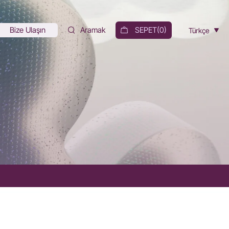
Bize Ulaşın
Aramak
SEPET(
0
)
Türkçe