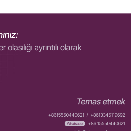
ınız:
asılığı ayrıntılı olarak
Temas etmek
+8615550440621
/
+8613345119692
+86 15550440621
Whatsapp