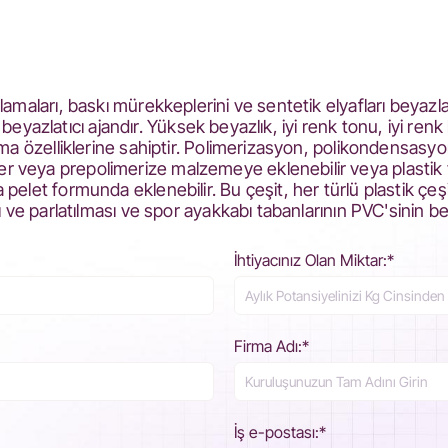
lamaları, baskı mürekkeplerini ve sentetik elyafları beyaz
n beyazlatıcı ajandır. Yüksek beyazlık, iyi renk tonu, iyi renk 
ama özelliklerine sahiptir. Polimerizasyon, polikondensasy
veya prepolimerize malzemeye eklenebilir veya plastik ve
elet formunda eklenebilir. Bu çeşit, her türlü plastik çeşi
ı ve parlatılması ve spor ayakkabı tabanlarının PVC'sinin b
İhtiyacınız Olan Miktar:*
Firma Adı:*
İş e-postası:*