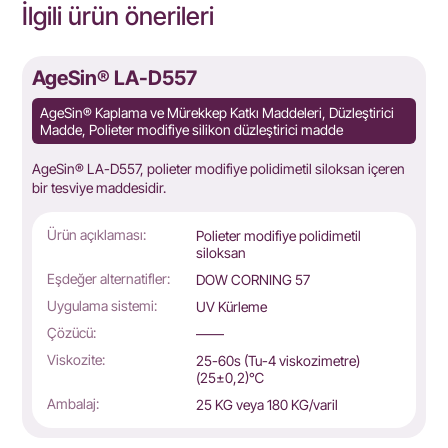
İlgili ürün önerileri
AgeSin® LA-D557
AgeSin® Kaplama ve Mürekkep Katkı Maddeleri, Düzleştirici
Madde, Polieter modifiye silikon düzleştirici madde
AgeSin® LA-D557, polieter modifiye polidimetil siloksan içeren
bir tesviye maddesidir.
Ürün açıklaması:
Polieter modifiye polidimetil
siloksan
Eşdeğer alternatifler:
DOW CORNING 57
Uygulama sistemi:
UV Kürleme
Çözücü:
——
Viskozite:
25-60s (Tu-4 viskozimetre)
(25±0,2)℃
Ambalaj:
25 KG veya 180 KG/varil