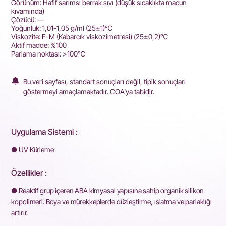
Görünüm: Hafif sarımsı berrak sıvı (düşük sıcaklıkta macun
kıvamında)
Çözücü: —
Yoğunluk: 1,01-1,05 g/ml (25±1)℃
Viskozite: F-M (Kabarcık viskozimetresi) (25±0,2)℃
Aktif madde: %100
Parlama noktası: >100℃
Bu veri sayfası, standart sonuçları değil, tipik sonuçları
göstermeyi amaçlamaktadır. COA'ya tabidir.
Uygulama Sistemi :
● UV Kürleme
Özellikler :
● Reaktif grup içeren ABA kimyasal yapısına sahip organik silikon
kopolimeri. Boya ve mürekkeplerde düzleştirme, ıslatma ve parlaklığı
artırır.