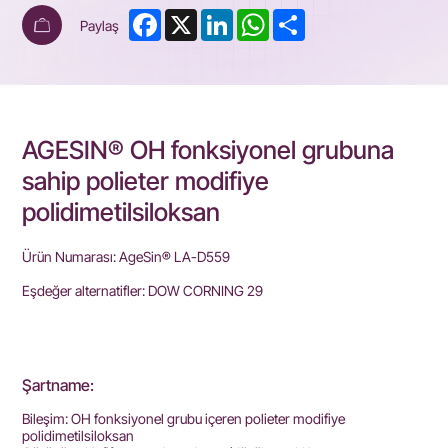
Facebook
X
LinkedIn
WhatsApp
Share
Paylaş
AGESIN® OH fonksiyonel grubuna
sahip polieter modifiye
polidimetilsiloksan
Ürün Numarası: AgeSin® LA-D559
Eşdeğer alternatifler: DOW CORNING 29
Şartname:
Bileşim: OH fonksiyonel grubu içeren polieter modifiye
polidimetilsiloksan