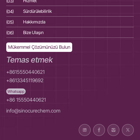
(03)
Hizmet
(03
(04)
Sürdürülebilirlik
(04
(05)
Hakkımızda
(05
(06)
Bize Ulaşın
(06
Mükemmel Çözümünüzü Bulun
Temas etmek
+8615550440621
+8613345119692
Whatsapp
+86 15550440621
info@sinocurechem.com