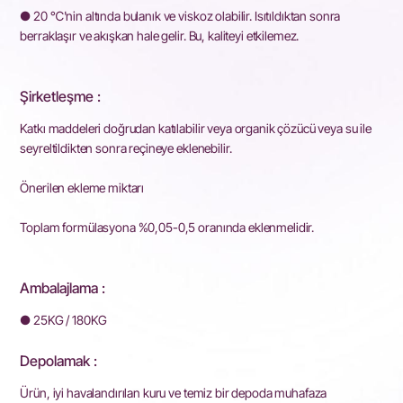
● 20 ℃'nin altında bulanık ve viskoz olabilir. Isıtıldıktan sonra
berraklaşır ve akışkan hale gelir. Bu, kaliteyi etkilemez.
Şirketleşme :
Katkı maddeleri doğrudan katılabilir veya organik çözücü veya su ile
seyreltildikten sonra reçineye eklenebilir.
Önerilen ekleme miktarı
Toplam formülasyona %0,05-0,5 oranında eklenmelidir.
Ambalajlama :
● 25KG / 180KG
Depolamak :
Ürün, iyi havalandırılan kuru ve temiz bir depoda muhafaza