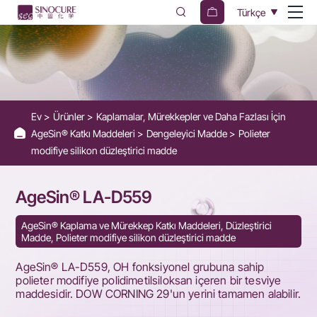
AgeSin®
Türkçe
LA-
D559
-
Replacement
Ev
Ürünler
Kaplamalar, Mürekkepler ve Daha Fazlası İçin
for
AgeSin® Katkı Maddeleri
Dengeleyici Madde
Polieter
DOWSIL
modifiye silikon düzleştirici madde
29
AgeSin® LA-D559
Additive
AgeSin® Kaplama ve Mürekkep Katkı Maddeleri, Düzleştirici
Madde, Polieter modifiye silikon düzleştirici madde
AgeSin® LA-D559, OH fonksiyonel grubuna sahip
polieter modifiye polidimetilsiloksan içeren bir tesviye
maddesidir. DOW CORNING 29'un yerini tamamen alabilir.